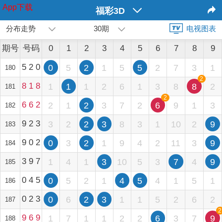
App下载
福彩3D
分布走势
30期
电视图表
期号
号码
0
1
2
3
4
5
6
7
8
9
5 2 0
5
1
5
2
7
3
1
0
2
5
180
2
8 1 8
1
1
2
6
1
3
8
8
2
1
181
2
6 6 2
2
1
3
7
2
6
9
1
3
2
182
9 2 3
3
2
8
3
1
10
2
2
3
9
183
9 0 2
3
1
9
4
2
11
3
0
2
9
184
3 9 7
1
4
1
10
5
3
4
3
7
9
185
0 4 5
5
2
1
4
1
5
1
0
4
5
186
0 2 3
6
1
1
5
2
6
2
0
2
3
187
2
9 6 9
1
7
1
1
2
2
3
7
9
6
188