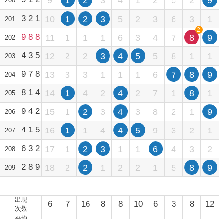
9
3
4
1
2
5
2
1
2
9
200
3 2 1
10
5
2
3
6
3
1
1
2
3
201
2
9 8 8
11
1
1
1
6
3
4
7
8
9
202
4 3 5
12
2
2
5
8
1
1
3
4
5
203
9 7 8
13
3
3
1
1
1
6
7
8
9
204
8 1 4
14
4
2
2
7
1
1
1
4
8
205
9 4 2
15
1
3
3
8
2
1
2
4
9
206
4 1 5
16
1
4
9
3
2
1
1
4
5
207
6 3 2
17
1
1
1
4
3
2
2
3
6
208
2 8 9
18
2
1
2
2
1
5
2
8
9
209
出现
6
7
16
8
8
10
6
3
8
12
次数
平均